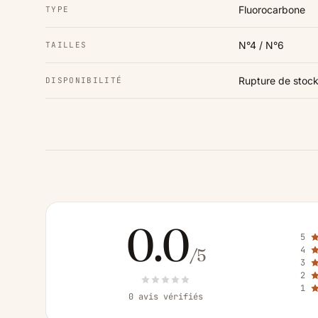
Fluorocarbone
TYPE
N°4 / N°6
TAILLES
Rupture de stoc
DISPONIBILITÉ
0.0
5
4
/5
3
2
1
0 avis vérifiés