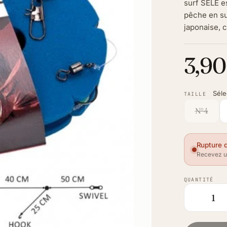
surf SELE e
pêche en su
japonaise, c
3,90
Séle
TAILLE
N°4
Rupture 
Recevez un
QUANTITÉ