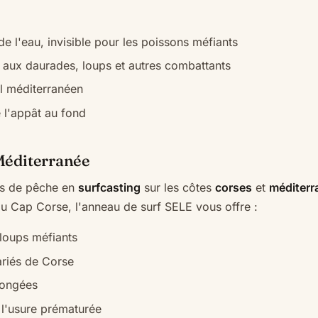
de l'eau, invisible pour les poissons méfiants
e aux daurades, loups et autres combattants
il méditerranéen
 l'appât au fond
 Méditerranée
ns de pêche en
surfcasting
sur les côtes
corses
et
méditer
du Cap Corse, l'anneau de surf SELE vous offre :
loups méfiants
ariés de Corse
longées
 l'usure prématurée