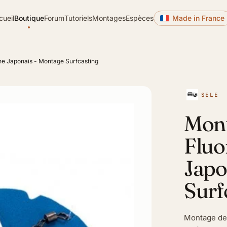
cueil
Boutique
Forum
Tutoriels
Montages
Espèces
Made in France
e Japonais - Montage Surfcasting
SELE
Mon
Fluo
Japo
Surf
Montage de