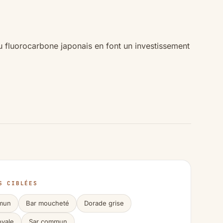
du fluorocarbone japonais en font un investissement
S CIBLÉES
mun
Bar moucheté
Dorade grise
oyale
Sar commun