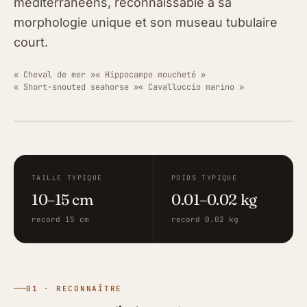
méditerranéens, reconnaissable à sa
morphologie unique et son museau tubulaire
court.
« Cheval de mer »
« Hippocampe moucheté »
« Short-snouted seahorse »
« Cavalluccio marino »
ILLUSTRATION · FISHING GRID
TAILLE TYPIQUE
POIDS TYPIQUE
10–15 cm
0.01–0.02 kg
record 15 cm
record 0.02 kg
01 · RECONNAÎTRE