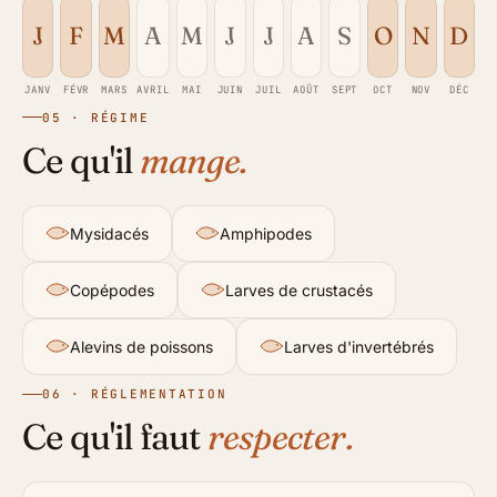
J
F
M
A
M
J
J
A
S
O
N
D
JANV
FÉVR
MARS
AVRIL
MAI
JUIN
JUIL
AOÛT
SEPT
OCT
NOV
DÉC
05 · RÉGIME
Ce qu'il
mange.
Mysidacés
Amphipodes
Copépodes
Larves de crustacés
Alevins de poissons
Larves d'invertébrés
06 · RÉGLEMENTATION
Ce qu'il faut
respecter.