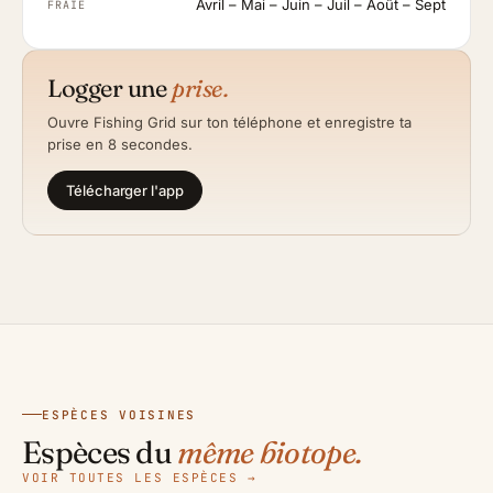
Avril – Mai – Juin – Juil – Août – Sept
FRAIE
Logger une
prise.
Ouvre Fishing Grid sur ton téléphone et enregistre ta
prise en 8 secondes.
Télécharger l'app
Hippocampe
ESPÈCES VOISINES
Crénilabre
moucheté
Corb commun
Espèces du
même biotope.
Castagnole
méditerranéen
Hippocampus guttulatus
Sciaena umbra
VOIR TOUTES LES ESPÈCES →