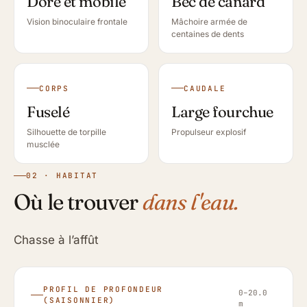
Doré et mobile
Bec de canard
Vision binoculaire frontale
Mâchoire armée de
centaines de dents
CORPS
CAUDALE
Fuselé
Large fourchue
Silhouette de torpille
Propulseur explosif
musclée
02 · HABITAT
Où le trouver
dans l'eau.
Chasse à l’affût
PROFIL DE PROFONDEUR
0–20.0
(SAISONNIER)
m