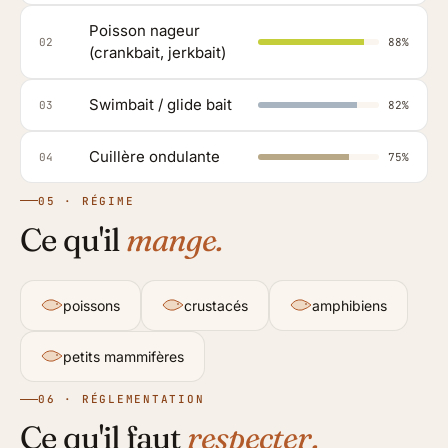
Poisson nageur
02
88%
(crankbait, jerkbait)
Swimbait / glide bait
03
82%
Cuillère ondulante
04
75%
05 · RÉGIME
Ce qu'il
mange.
poissons
crustacés
amphibiens
petits mammifères
06 · RÉGLEMENTATION
Ce qu'il faut
respecter.