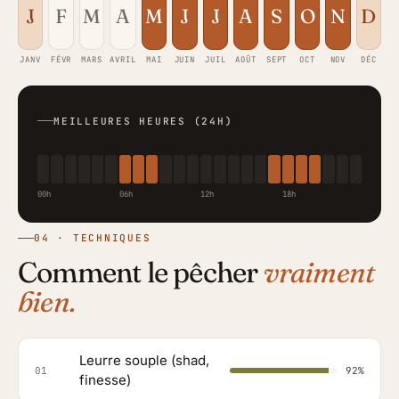
J
F
M
A
M
J
J
A
S
O
N
D
JANV
FÉVR
MARS
AVRIL
MAI
JUIN
JUIL
AOÛT
SEPT
OCT
NOV
DÉC
MEILLEURES HEURES (24H)
00h
06h
12h
18h
04 · TECHNIQUES
Comment le pêcher
vraiment
bien.
Leurre souple (shad,
01
92%
finesse)