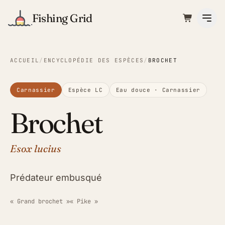
Fishing Grid
ACCUEIL
/
ENCYCLOPÉDIE DES ESPÈCES
/
BROCHET
Carnassier
Espèce LC
Eau douce
·
Carnassier
Brochet
Esox lucius
Prédateur embusqué
« Grand brochet »
« Pike »
ILLUSTRATION · FISHING GRID