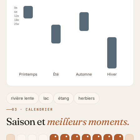
0m
6m
12m
18m
25m
Printemps
Été
Automne
Hiver
rivière lente
lac
étang
herbiers
03 · CALENDRIER
Saison et
meilleurs moments.