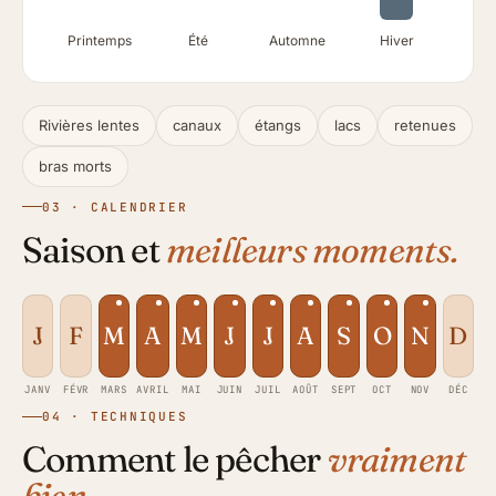
Printemps
Été
Automne
Hiver
Rivières lentes
canaux
étangs
lacs
retenues
bras morts
03 · CALENDRIER
Saison et
meilleurs moments.
J
F
M
A
M
J
J
A
S
O
N
D
JANV
FÉVR
MARS
AVRIL
MAI
JUIN
JUIL
AOÛT
SEPT
OCT
NOV
DÉC
04 · TECHNIQUES
Comment le pêcher
vraiment
bien.