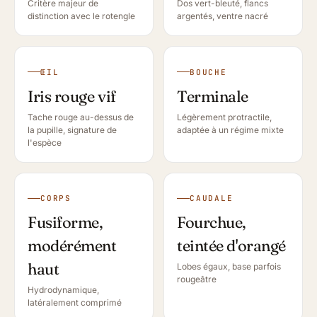
Critère majeur de
Dos vert-bleuté, flancs
distinction avec le rotengle
argentés, ventre nacré
ŒIL
BOUCHE
Iris rouge vif
Terminale
Tache rouge au-dessus de
Légèrement protractile,
la pupille, signature de
adaptée à un régime mixte
l'espèce
CORPS
CAUDALE
Fusiforme,
Fourchue,
modérément
teintée d'orangé
haut
Lobes égaux, base parfois
rougeâtre
Hydrodynamique,
latéralement comprimé