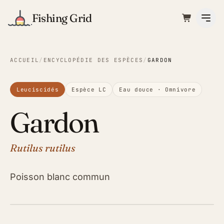
Fishing Grid
ACCUEIL
/
ENCYCLOPÉDIE DES ESPÈCES
/
GARDON
Leuciscidés
Espèce LC
Eau douce
·
Omnivore
Gardon
Rutilus rutilus
Poisson blanc commun
ILLUSTRATION · FISHING GRID