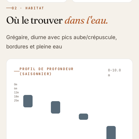
02 · HABITAT
Où le trouver
dans l'eau.
Grégaire, diurne avec pics aube/crépuscule,
bordures et pleine eau
PROFIL DE PROFONDEUR
0–10.0
(SAISONNIER)
m
0m
6m
12m
18m
25m