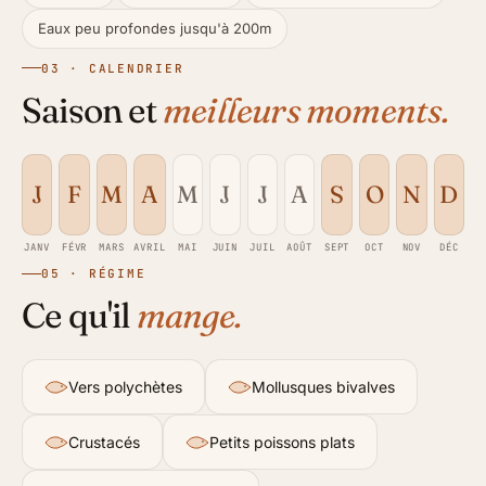
Eaux peu profondes jusqu'à 200m
03 · CALENDRIER
Saison et
meilleurs moments.
J
F
M
A
M
J
J
A
S
O
N
D
JANV
FÉVR
MARS
AVRIL
MAI
JUIN
JUIL
AOÛT
SEPT
OCT
NOV
DÉC
05 · RÉGIME
Ce qu'il
mange.
Vers polychètes
Mollusques bivalves
Crustacés
Petits poissons plats