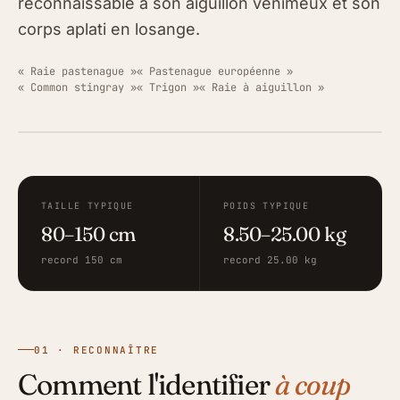
reconnaissable à son aiguillon venimeux et son
corps aplati en losange.
« Raie pastenague »
« Pastenague européenne »
« Common stingray »
« Trigon »
« Raie à aiguillon »
ILLUSTRATION · FISHING GRID
TAILLE TYPIQUE
POIDS TYPIQUE
80–150 cm
8.50–25.00 kg
record 150 cm
record 25.00 kg
01 · RECONNAÎTRE
Comment l'identifier
à coup