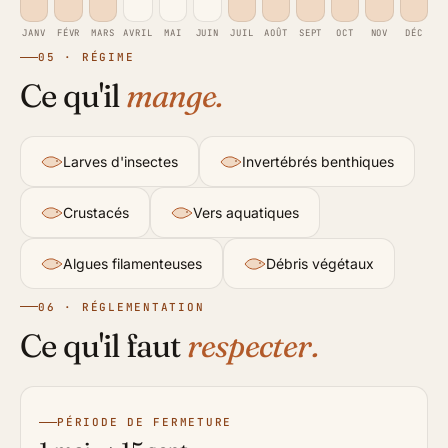
JANV
FÉVR
MARS
AVRIL
MAI
JUIN
JUIL
AOÛT
SEPT
OCT
NOV
DÉC
05 · RÉGIME
Ce qu'il
mange.
Larves d'insectes
Invertébrés benthiques
Crustacés
Vers aquatiques
Algues filamenteuses
Débris végétaux
06 · RÉGLEMENTATION
Ce qu'il faut
respecter.
PÉRIODE DE FERMETURE