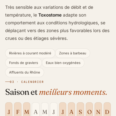
Très sensible aux variations de débit et de
température, le
Toxostome
adapte son
comportement aux conditions hydrologiques, se
déplaçant vers des zones plus favorables lors des
crues ou des étiages sévères.
Rivières à courant modéré
Zones à barbeau
Fonds de graviers
Eaux bien oxygénées
Affluents du Rhône
03 · CALENDRIER
Saison et
meilleurs moments.
J
F
M
A
M
J
J
A
S
O
N
D