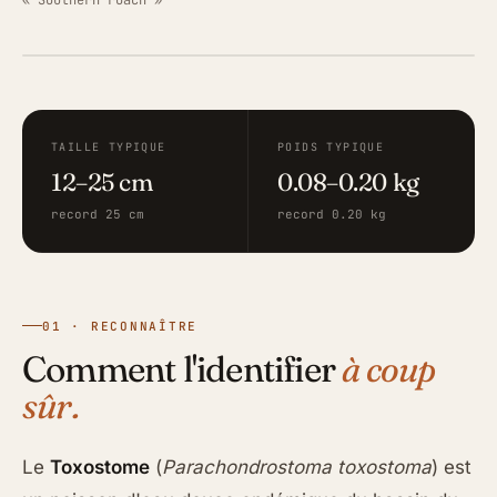
« Southern roach »
ILLUSTRATION · FISHING GRID
TAILLE TYPIQUE
POIDS TYPIQUE
12–25 cm
0.08–0.20 kg
record 25 cm
record 0.20 kg
01 · RECONNAÎTRE
Comment l'identifier
à coup
sûr.
Le
Toxostome
(
Parachondrostoma toxostoma
) est