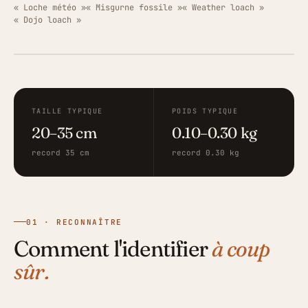
« Loche météo »
« Misgurne fossile »
« Weather loach »
« Dojo loach »
ILLUSTRATION · FISHING GRID
TAILLE TYPIQUE
POIDS TYPIQUE
20–35 cm
0.10–0.30 kg
record 35 cm
record 0.30 kg
01 · RECONNAÎTRE
Comment l'identifier
à coup
sûr.