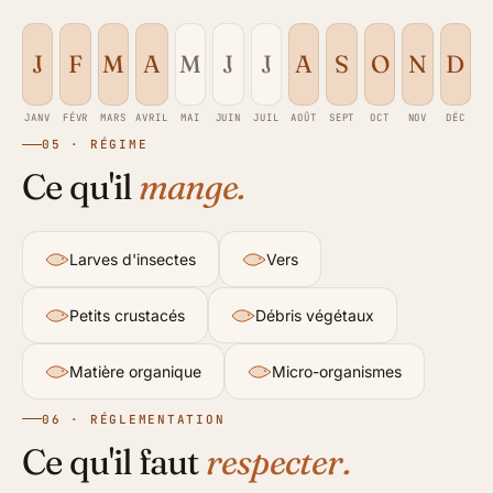
J
F
M
A
M
J
J
A
S
O
N
D
JANV
FÉVR
MARS
AVRIL
MAI
JUIN
JUIL
AOÛT
SEPT
OCT
NOV
DÉC
05 · RÉGIME
Ce qu'il
mange.
Larves d'insectes
Vers
Petits crustacés
Débris végétaux
Matière organique
Micro-organismes
06 · RÉGLEMENTATION
Ce qu'il faut
respecter.