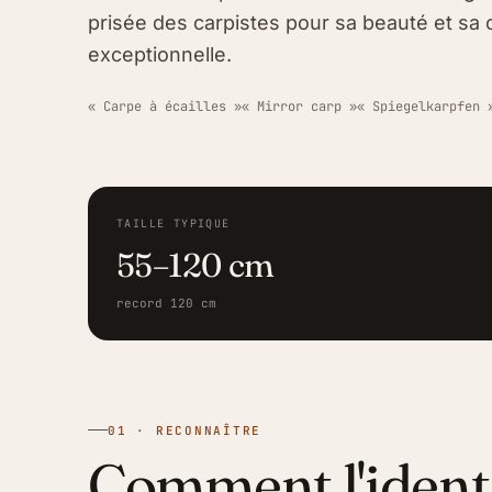
prisée des carpistes pour sa beauté et sa 
exceptionnelle.
« Carpe à écailles »
« Mirror carp »
« Spiegelkarpfen 
TAILLE TYPIQUE
55–120 cm
record 120 cm
01 · RECONNAÎTRE
Comment l'ident