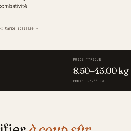
combativité
»
« Carpe écaillée »
POIDS TYPIQUE
8.50–45.00 kg
record 45.00 kg
ifier
à coup sûr.