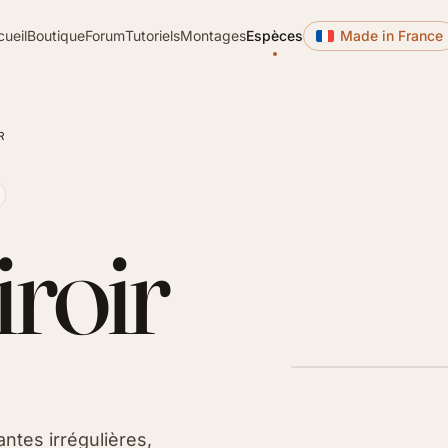
cueil
Boutique
Forum
Tutoriels
Montages
Espèces
Made in France
R
roir
ntes irrégulières,