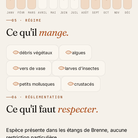
JANV
FÉVR
MARS
AVRIL
MAI
JUIN
JUIL
AOÛT
SEPT
OCT
NOV
DÉC
05 · RÉGIME
Ce qu'il
mange.
débris végétaux
algues
vers de vase
larves d'insectes
petits mollusques
crustacés
06 · RÉGLEMENTATION
Ce qu'il faut
respecter.
Espèce présente dans les étangs de Brenne, aucune
restriction particulière.