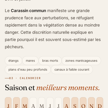
Le
Carassin commun
manifeste une grande
prudence face aux perturbations, se réfugiant
rapidement dans la végétation dense au moindre
danger. Cette discrétion naturelle explique en
partie pourquoi il est souvent sous-estimé par les
pêcheurs.
étangs
mares
bras morts
zones marécageuses
plans d'eau peu profonds
canaux à faible courant
03 · CALENDRIER
Saison et
meilleurs moments.
J
F
M
A
M
J
J
A
S
O
N
D