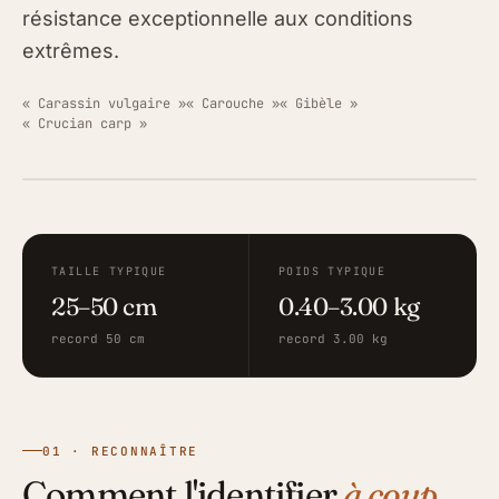
résistance exceptionnelle aux conditions
extrêmes.
« Carassin vulgaire »
« Carouche »
« Gibèle »
« Crucian carp »
ILLUSTRATION · FISHING GRID
TAILLE TYPIQUE
POIDS TYPIQUE
25–50 cm
0.40–3.00 kg
record 50 cm
record 3.00 kg
01 · RECONNAÎTRE
Comment l'identifier
à coup