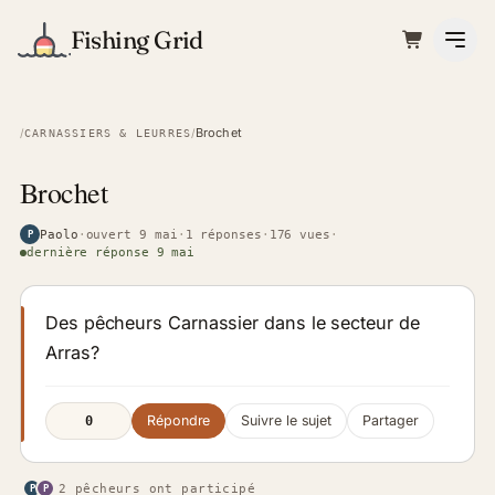
Fishing Grid
Brochet
/
/
CARNASSIERS & LEURRES
Brochet
Paolo
·
ouvert 9 mai
·
1 réponses
·
176 vues
·
P
dernière réponse 9 mai
Des pêcheurs Carnassier dans le secteur de
Arras?
Répondre
Suivre le sujet
Partager
0
2 pêcheurs ont participé
P
P