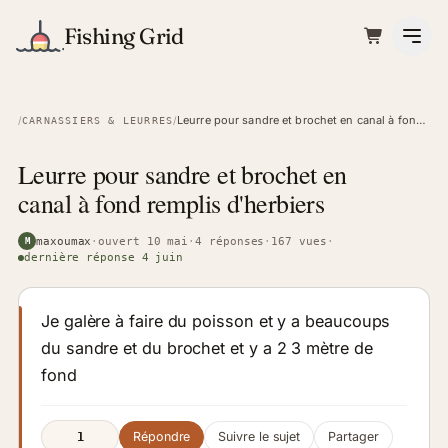
Fishing Grid
Leurre pour sandre et brochet en canal à fond remplis d'herbiers
/
/
CARNASSIERS & LEURRES
Leurre pour sandre et brochet en
canal à fond remplis d'herbiers
maxoumax
·
ouvert 10 mai
·
4 réponses
·
167 vues
·
M
dernière réponse 4 juin
Je galère à faire du poisson et y a beaucoups
du sandre et du brochet et y a 2 3 mètre de
fond
Répondre
Suivre le sujet
Partager
1