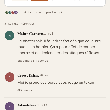
4 pêcheurs ont participé
M
M
C
A
3 AUTRES RÉPONSES
Maître Carassin
10 mai
M
Le chatterbait. Il faut tirer fort dès que ce leurre
touche un herbier. Ça a pour effet de couper
l'herbe et de déclencher des attaques réflexes.
1
Répondre
1 réponse
Crosse fishing
20 mai
C
Moi je prend des écrevisses rouge en texan
0
Répondre
Adamlebroc
4 juin
A