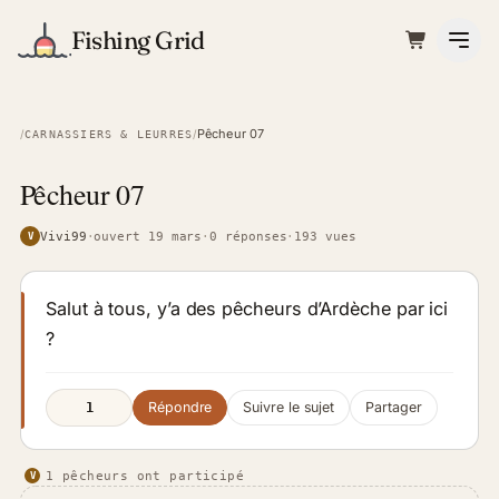
Fishing Grid
Pêcheur 07
/
/
CARNASSIERS & LEURRES
Pêcheur 07
Vivi99
·
ouvert 19 mars
·
0 réponses
·
193 vues
V
Salut à tous, y’a des pêcheurs d’Ardèche par ici
?
Répondre
Suivre le sujet
Partager
1
1 pêcheurs ont participé
V