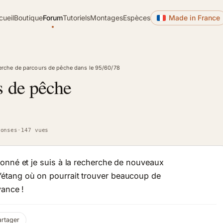
cueil
Boutique
Forum
Tutoriels
Montages
Espèces
Made in France
rche de parcours de pêche dans le 95/60/78
s de pêche
ponses
·
147 vues
onné et je suis à la recherche de nouveaux
étang où on pourrait trouver beaucoup de
vance !
artager