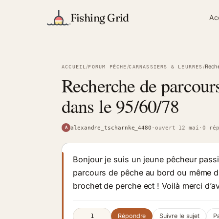
Fishing Grid
Ac
Reche
/
/
/
ACCUEIL
FORUM PÊCHE
CARNASSIERS & LEURRES
Recherche de parcour
dans le 95/60/78
alexandre_tscharnke_4480
·
ouvert 12 mai
·
0 ré
A
Bonjour je suis un jeune pêcheur passi
parcours de pêche au bord ou même d’
brochet de perche ect ! Voilà merci d’a
Répondre
Suivre le sujet
P
1