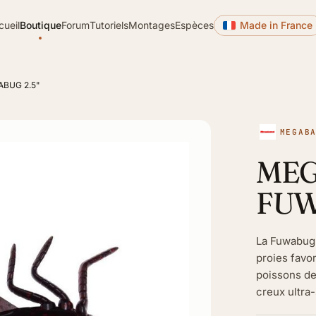
cueil
Boutique
Forum
Tutoriels
Montages
Espèces
Made in France
BUG 2.5"
MEGAB
MEG
FUW
La Fuwabug 
proies favor
poissons de
creux ultra-