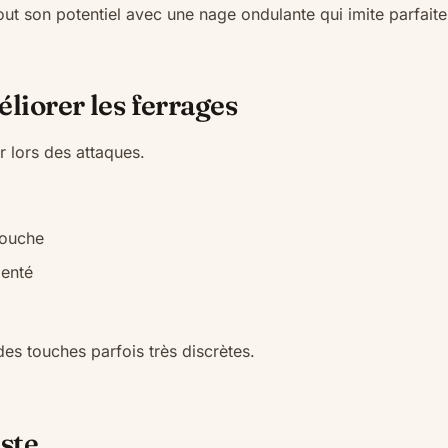
out son potentiel avec une nage ondulante qui imite parfait
liorer les ferrages
 lors des attaques.
bouche
menté
des touches parfois très discrètes.
iste