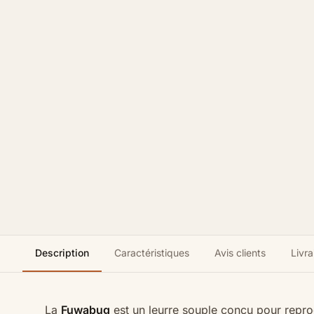
Description
Caractéristiques
Avis clients
Livra
La
Fuwabug
est un leurre souple conçu pour reprod