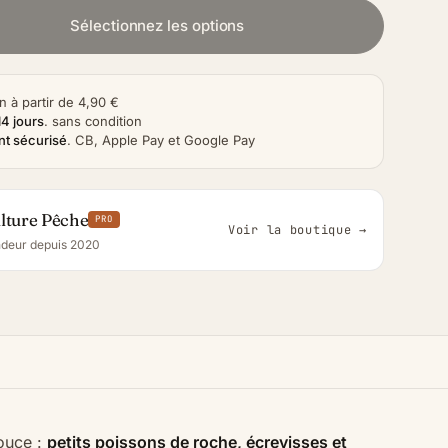
Sélectionnez les options
n à partir de 4,90 €
14 jours
.
sans condition
t sécurisé
.
CB, Apple Pay et Google Pay
lture Pêche
PRO
Voir la boutique →
deur depuis 2020
douce :
petits poissons de roche, écrevisses et