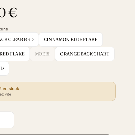
0 €
cune
ACK CLEAR RED
CINNAMON BLUE FLAKE
 RED FLAKE
MOEBI
ORANGE BACK CHART
ED
2 en stock
z vite