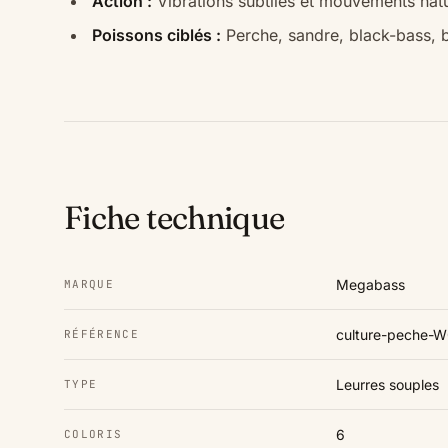
Action :
Vibrations subtiles et mouvements natu
Poissons ciblés :
Perche, sandre, black-bass, b
Fiche technique
Megabass
MARQUE
culture-peche
RÉFÉRENCE
Leurres souples
TYPE
6
COLORIS