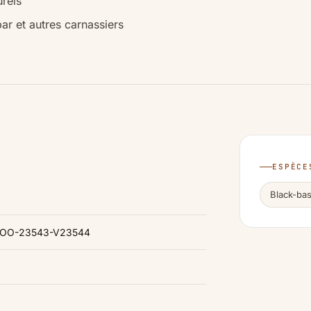
rels
ar et autres carnassiers
ESPÈCE
Black-ba
-WOO-23543-V23544