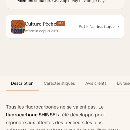
Paiement sécurisé
.
CB, Apple Pay et Google Pay
Culture Pêche
PRO
Voir la boutique →
Vendeur depuis 2020
Description
Caractéristiques
Avis clients
Livrais
Tous les fluorocarbones ne se valent pas. Le
fluorocarbone SHINSEI
a été développé pour
répondre aux attentes des pêcheurs les plus