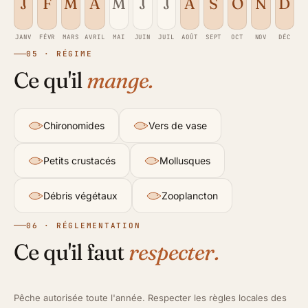
J
F
M
A
M
J
J
A
S
O
N
D
JANV
FÉVR
MARS
AVRIL
MAI
JUIN
JUIL
AOÛT
SEPT
OCT
NOV
DÉC
05 · RÉGIME
Ce qu'il
mange.
Chironomides
Vers de vase
Petits crustacés
Mollusques
Débris végétaux
Zooplancton
06 · RÉGLEMENTATION
Ce qu'il faut
respecter.
Pêche autorisée toute l'année. Respecter les règles locales des