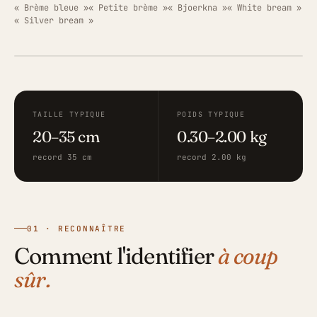
« Brème bleue »
« Petite brème »
« Bjoerkna »
« White bream »
« Silver bream »
ILLUSTRATION · FISHING GRID
TAILLE TYPIQUE
POIDS TYPIQUE
20–35 cm
0.30–2.00 kg
record 35 cm
record 2.00 kg
01 · RECONNAÎTRE
Comment l'identifier
à coup
sûr.