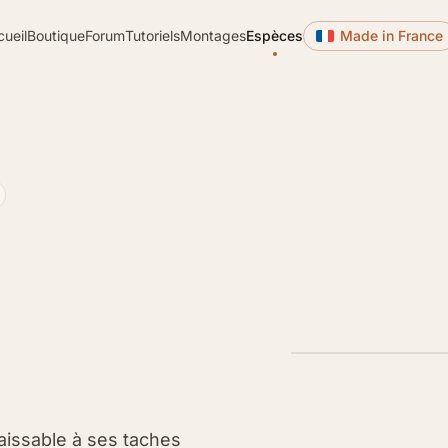
cueil
Boutique
Forum
Tutoriels
Montages
Espèces
Made in France
aissable à ses taches