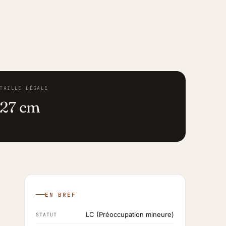
TAILLE LÉGALE
27 cm
EN BREF
LC (Préoccupation mineure)
STATUT