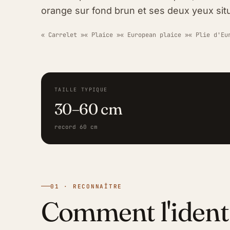
orange sur fond brun et ses deux yeux situ
« Carrelet »
« Plaice »
« European plaice »
« Plie d'Eu
TAILLE TYPIQUE
30–60 cm
record 60 cm
01 · RECONNAÎTRE
Comment l'ident