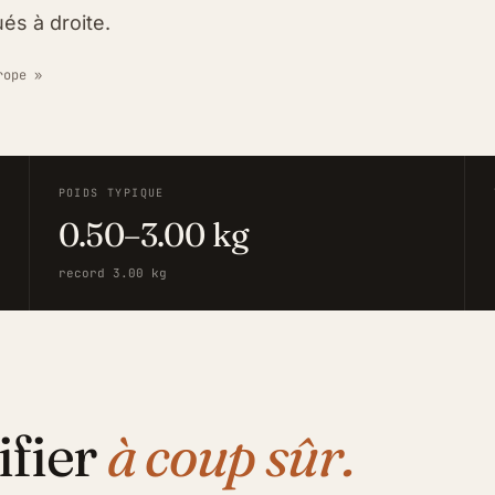
és à droite.
rope »
POIDS TYPIQUE
0.50–3.00 kg
record 3.00 kg
ifier
à coup sûr.