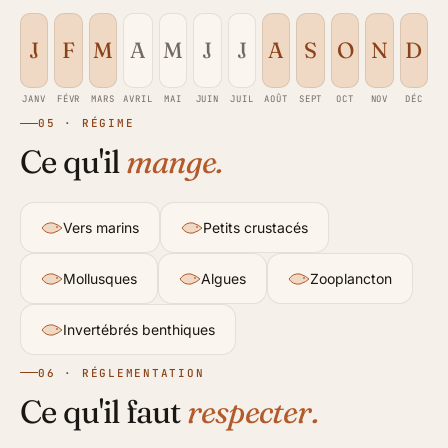
J
F
M
A
M
J
J
A
S
O
N
D
JANV
FÉVR
MARS
AVRIL
MAI
JUIN
JUIL
AOÛT
SEPT
OCT
NOV
DÉC
05 · RÉGIME
Ce qu'il
mange.
Vers marins
Petits crustacés
Mollusques
Algues
Zooplancton
Invertébrés benthiques
06 · RÉGLEMENTATION
Ce qu'il faut
respecter.