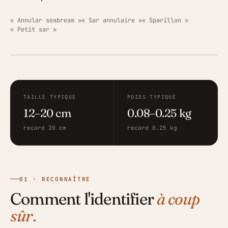
« Annular seabream »
« Sar annulaire »
« Sparillon »
« Petit sar »
ILLUSTRATION · FISHING GRID
TAILLE TYPIQUE
POIDS TYPIQUE
12–20 cm
0.08–0.25 kg
record 20 cm
record 0.25 kg
01 · RECONNAÎTRE
Comment l'identifier
à coup
sûr.