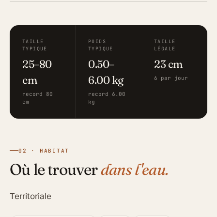
TAILLE
POIDS
TAILLE
TYPIQUE
TYPIQUE
LÉGALE
25–80
0.50–
23 cm
cm
6.00 kg
6 par jour
record 80
record 6.00
cm
kg
02 · HABITAT
Où le trouver
dans l'eau.
Territoriale