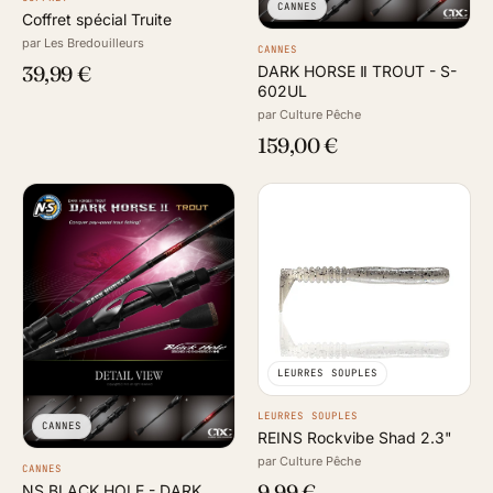
CANNES
Coffret spécial Truite
par Les Bredouilleurs
CANNES
39,99 €
DARK HORSE Ⅱ TROUT - S-
602UL
par Culture Pêche
159,00 €
LEURRES SOUPLES
LEURRES SOUPLES
CANNES
REINS Rockvibe Shad 2.3"
par Culture Pêche
CANNES
9,99 €
NS BLACK HOLE - DARK