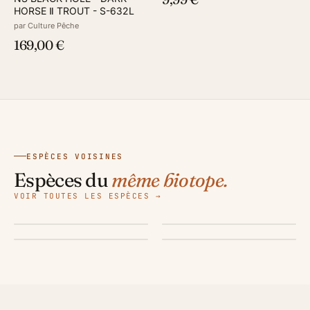
HORSE Ⅱ TROUT - S-632L
par Culture Pêche
169,00 €
ESPÈCES VOISINES
Aspe
Baliste commun
Espèces du
même biotope.
Bar Commun
Bar moucheté
Leuciscus aspius
Balistes capriscus
VOIR TOUTES LES ESPÈCES →
Dicentrarchus labrax
Dicentrarchus punctatus
100 cm
·
12.00 kg
60 cm
·
4.10 kg
100 cm
·
12.00 kg
60 cm
·
3.20 kg