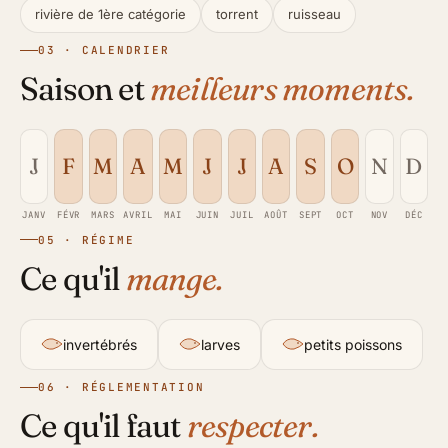
rivière de 1ère catégorie
torrent
ruisseau
03 · CALENDRIER
Saison et
meilleurs moments.
J
F
M
A
M
J
J
A
S
O
N
D
JANV
FÉVR
MARS
AVRIL
MAI
JUIN
JUIL
AOÛT
SEPT
OCT
NOV
DÉC
05 · RÉGIME
Ce qu'il
mange.
invertébrés
larves
petits poissons
06 · RÉGLEMENTATION
Ce qu'il faut
respecter.