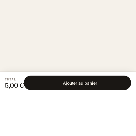
TOTAL
Ajouter au panier
5,00 €
Fishing Grid
L'application collaborative pour les passionnés