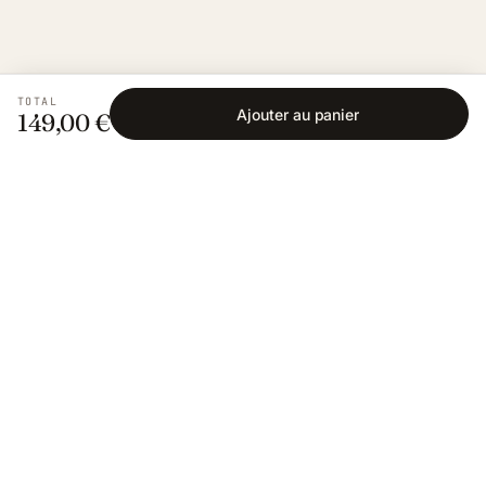
TOTAL
Ajouter au panier
149,00 €
Fishing Grid
L'application collaborative pour les passionnés
de pêche. Gratuit sur iOS et Android.
App Store
Google Play