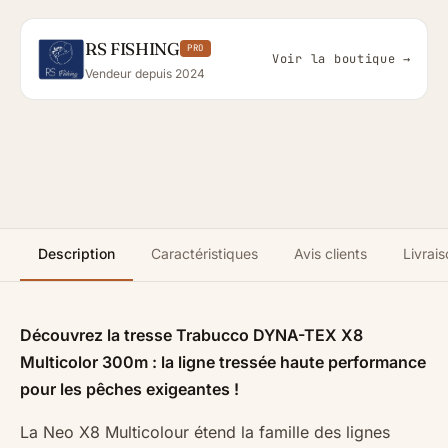
RS FISHING
PRO
Voir la boutique →
Vendeur depuis 2024
Description
Caractéristiques
Avis clients
Livrais
Découvrez la tresse Trabucco DYNA-TEX X8
Multicolor 300m : la ligne tressée haute performance
pour les pêches exigeantes !
La Neo X8 Multicolour étend la famille des lignes