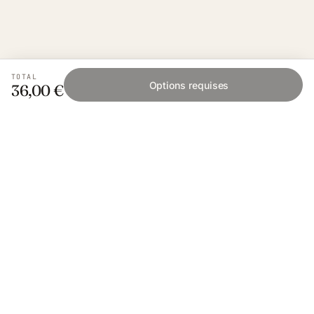
TOTAL
Options requises
36,00 €
Fishing Grid
L'application collaborative pour les passionnés
de pêche. Gratuit sur iOS et Android.
App Store
Google Play