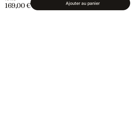
Ajouter au panier
169,00 €
Fishing Grid
L'application collaborative pour les passionnés
de pêche. Gratuit sur iOS et Android.
App Store
Google Play
SAVOIR PÊCHER
Encyclopédie
Mailles & réglementation