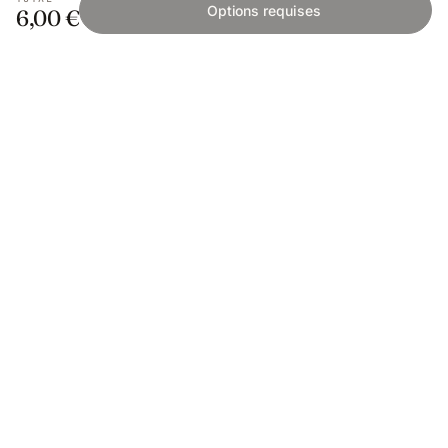
Options requises
6,00 €
Fishing Grid
L'application collaborative pour les passionnés
de pêche. Gratuit sur iOS et Android.
App Store
Google Play
SAVOIR PÊCHER
Encyclopédie
Mailles & réglementation