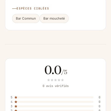
ESPÈCES CIBLÉES
Bar Commun
Bar moucheté
0.0
/5
0 avis vérifiés
5
0
4
0
3
0
2
0