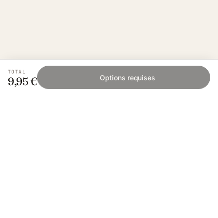
TOTAL
Options requises
9,95 €
Fishing Grid
L'application collaborative pour les passionnés
de pêche. Gratuit sur iOS et Android.
App Store
Google Play