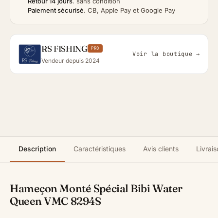
Retour 14 jours
.
sans condition
Paiement sécurisé
.
CB, Apple Pay et Google Pay
RS FISHING
PRO
Voir la boutique →
Vendeur depuis 2024
Description
Caractéristiques
Avis clients
Livrais
Hameçon Monté Spécial Bibi Water
Queen VMC 8294S