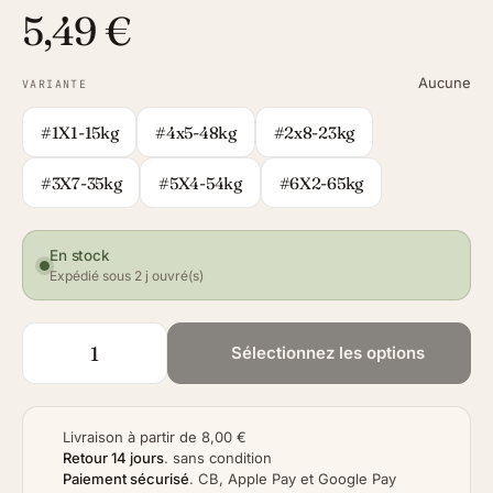
5,49 €
Aucune
VARIANTE
#1X1-15kg
#4x5-48kg
#2x8-23kg
#3X7-35kg
#5X4-54kg
#6X2-65kg
En stock
Expédié sous 2 j ouvré(s)
Sélectionnez les options
Livraison à partir de 8,00 €
Retour 14 jours
.
sans condition
Paiement sécurisé
.
CB, Apple Pay et Google Pay