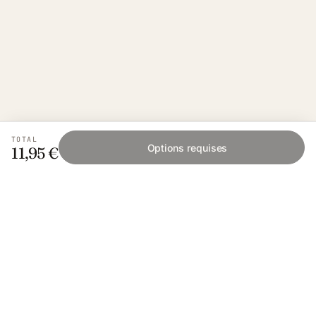
TOTAL
Options requises
11,95 €
Fishing Grid
L'application collaborative pour les passionnés
de pêche. Gratuit sur iOS et Android.