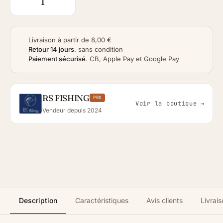
Livraison à partir de 8,00 €
Retour 14 jours
.
sans condition
Paiement sécurisé
.
CB, Apple Pay et Google Pay
RS FISHING
PRO
Voir la boutique →
Vendeur depuis 2024
Description
Caractéristiques
Avis clients
Livrais