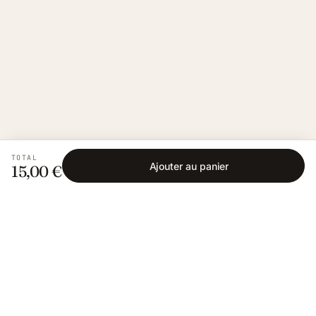
TOTAL
Ajouter au panier
15,00 €
Fishing Grid
L'application collaborative pour les passionnés
de pêche. Gratuit sur iOS et Android.