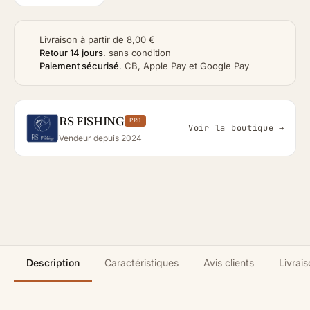
Livraison à partir de 8,00 €
Retour 14 jours
.
sans condition
Paiement sécurisé
.
CB, Apple Pay et Google Pay
RS FISHING
PRO
Voir la boutique →
Vendeur depuis 2024
Description
Caractéristiques
Avis clients
Livrais