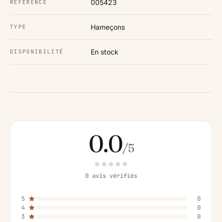
005423
RÉFÉRENCE
Hameçons
TYPE
En stock
DISPONIBILITÉ
0.0
/5
0 avis vérifiés
5
0
4
0
3
0