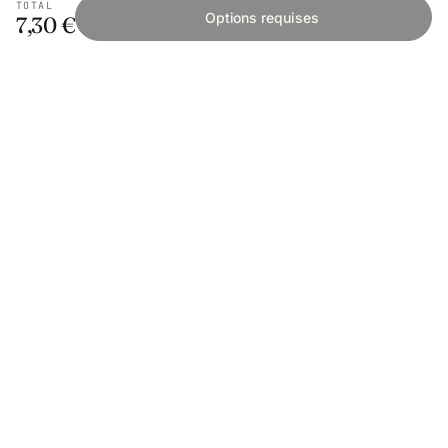
TOTAL
Options requises
7,30 €
Fishing Grid
L'application collaborative pour les passionnés
de pêche. Gratuit sur iOS et Android.
App Store
Google Play
SAVOIR PÊCHER
Encyclopédie
Mailles & réglementation