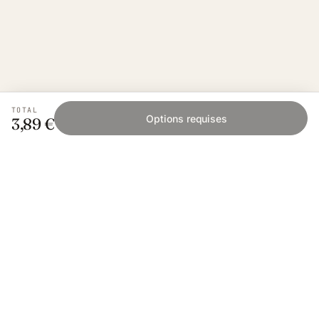
TOTAL
Options requises
3,89 €
Fishing Grid
L'application collaborative pour les passionnés
de pêche. Gratuit sur iOS et Android.
App Store
Google Play