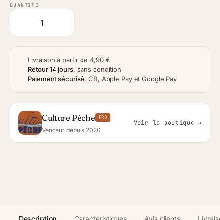
QUANTITÉ
Livraison à partir de 4,90 €
Retour 14 jours
.
sans condition
Paiement sécurisé
.
CB, Apple Pay et Google Pay
Culture Pêche
PRO
Voir la boutique →
Vendeur depuis 2020
Description
Caractéristiques
Avis clients
Livrais