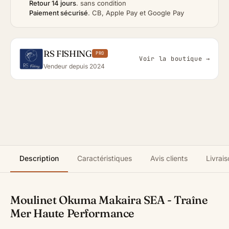
Retour 14 jours
.
sans condition
Paiement sécurisé
.
CB, Apple Pay et Google Pay
RS FISHING
PRO
Voir la boutique →
Vendeur depuis 2024
Description
Caractéristiques
Avis clients
Livrais
Moulinet Okuma Makaira SEA - Traîne
Mer Haute Performance