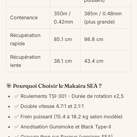
puissant)
350m /
385m / 0.48mm
Contenance
0.42mm
(plus grande)
Récupération
85.1 cm
98.8 cm
rapide
Récupération
38.1 cm
43.4 cm
lente
🎯 Pourquoi Choisir le Makaira SEA ?
✅ Roulements TSI-301 - Durée de rotation x2,5
✅ Double vitesse 4.7:1 et 2.1:1
✅ Frein puissant (15.4 à 18.2 kg selon modèle)
✅ Anodisation Gunsmoke et Black Type-II
✅ Gravure thon sur flasque (versions SEA)