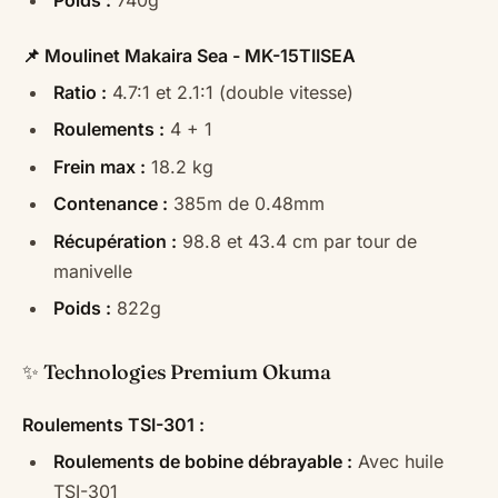
Poids :
740g
📌 Moulinet Makaira Sea - MK-15TIISEA
Ratio :
4.7:1 et 2.1:1 (double vitesse)
Roulements :
4 + 1
Frein max :
18.2 kg
Contenance :
385m de 0.48mm
Récupération :
98.8 et 43.4 cm par tour de
manivelle
Poids :
822g
✨ Technologies Premium Okuma
Roulements TSI-301 :
Roulements de bobine débrayable :
Avec huile
TSI-301