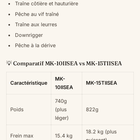
Traîne côtière et hauturière
Pêche au vif traîné
Traîne aux leurres
Downrigger
Pêche à la dérive
💡 Comparatif MK-10IISEA vs MK-15TIISEA
MK-
Caractéristique
MK-15TIISEA
10IISEA
740g
Poids
(plus
822g
léger)
18.2 kg (plus
Frein max
15.4 kg