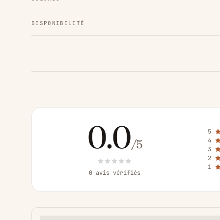
DISPONIBILITÉ
0.0
5
4
/5
3
2
1
0 avis vérifiés