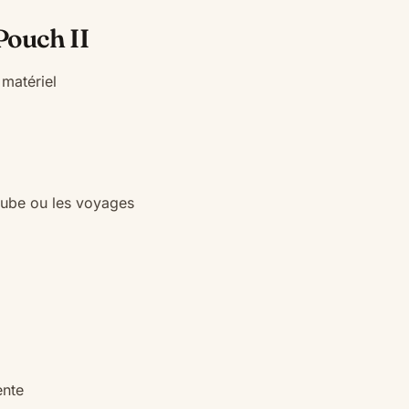
Pouch II
 matériel
t tube ou les voyages
ente