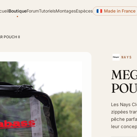
cueil
Boutique
Forum
Tutoriels
Montages
Espèces
Made in France
R POUCH II
NAYS
MEG
POU
Les Nays Cl
zippées tra
pêche parfa
leur concept