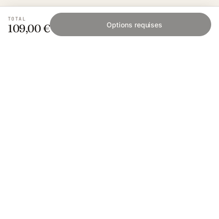
TOTAL
Options requises
109,00 €
Fishing Grid
L'application collaborative pour les passionnés
de pêche. Gratuit sur iOS et Android.
App Store
Google Play
SAVOIR PÊCHER