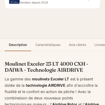
Vendeur depuis 2024
Description
Caractéristiques
Avis clients
Livrais
Moulinet Exceler 23 LT 4000 CXH -
DAIWA - Technologie AIRDRIVE
La gamme des
moulinets Exceler LT
est à présent
dotée de la
technologie AIRDRIVE
afin d'accroître la
fluidité et le confort en action de pêche ! Avec la
combinaison de deux nouveaux points
technologiques majeurs : l'
Airdrive Rotor
et l'
Airdrive