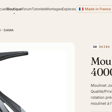
cueil
Boutique
Forum
Tutoriels
Montages
Espèces
Made in France
0 - DAIWA
DAIWA
Moul
400
Moulinet Jo
Qualité/Pri
rotation pr
moulinet à l'