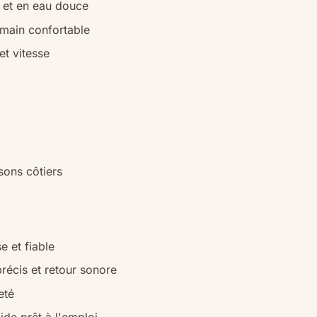
 et en eau douce
 main confortable
et vitesse
sons côtiers
e et fiable
récis et retour sonore
eté
ide prêt à l'emploi