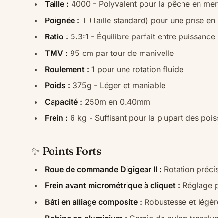
Taille :
4000 - Polyvalent pour la pêche en mer
Poignée :
T (Taille standard) pour une prise en
Ratio :
5.3:1 - Équilibre parfait entre puissance 
TMV :
95 cm par tour de manivelle
Roulement :
1 pour une rotation fluide
Poids :
375g - Léger et maniable
Capacité :
250m en 0.40mm
Frein :
6 kg - Suffisant pour la plupart des pois
✨ Points Forts
Roue de commande Digigear II :
Rotation précis
Frein avant micrométrique à cliquet :
Réglage p
Bâti en alliage composite :
Robustesse et légèr
Bobine en aluminium :
Garnie de nylon transluc