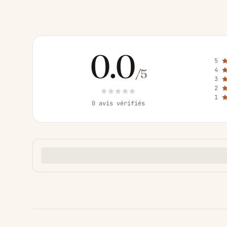
0.0
5
4
/5
3
2
1
0 avis vérifiés