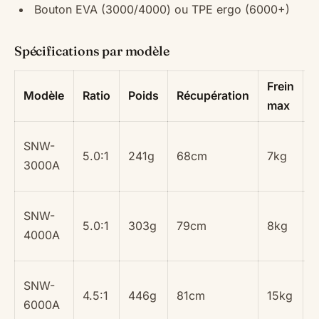
Bouton EVA (3000/4000) ou TPE ergo (6000+)
Spécifications par modèle
Frein
C
Modèle
Ratio
Poids
Récupération
max
0
SNW-
5.0:1
241g
68cm
7kg
0
3000A
0
0
SNW-
5.0:1
303g
79cm
8kg
0
4000A
0
0
SNW-
4.5:1
446g
81cm
15kg
0
6000A
0