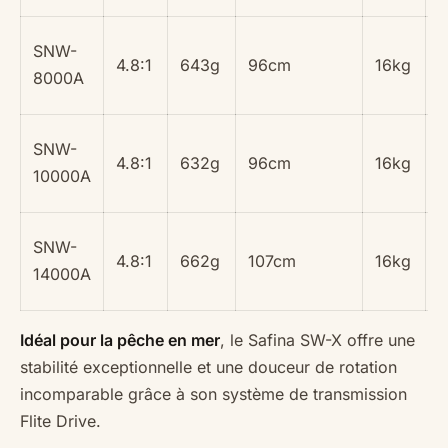
0
SNW-
4.8:1
643g
96cm
16kg
0
8000A
0
0
SNW-
4.8:1
632g
96cm
16kg
0
10000A
0
0
SNW-
4.8:1
662g
107cm
16kg
0
14000A
0
Idéal pour la pêche en mer
, le Safina SW-X offre une
stabilité exceptionnelle et une douceur de rotation
incomparable grâce à son système de transmission
Flite Drive.