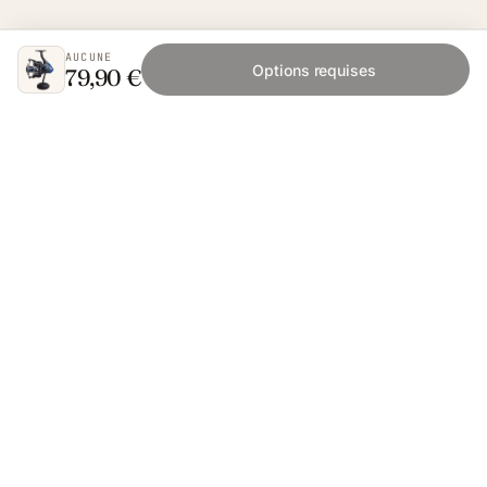
AUCUNE
Options requises
79,90 €
Fishing Grid
L'application collaborative pour les passionnés
de pêche. Gratuit sur iOS et Android.
App Store
Google Play
SAVOIR PÊCHER