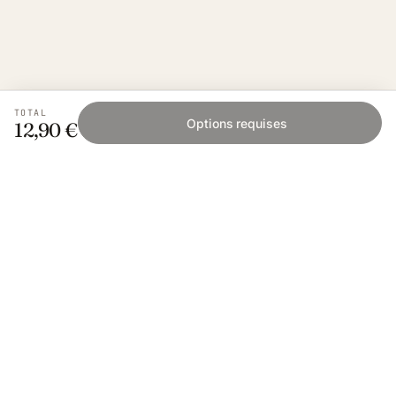
TOTAL
Options requises
12,90 €
Fishing Grid
L'application collaborative pour les passionnés
de pêche. Gratuit sur iOS et Android.
App Store
Google Play