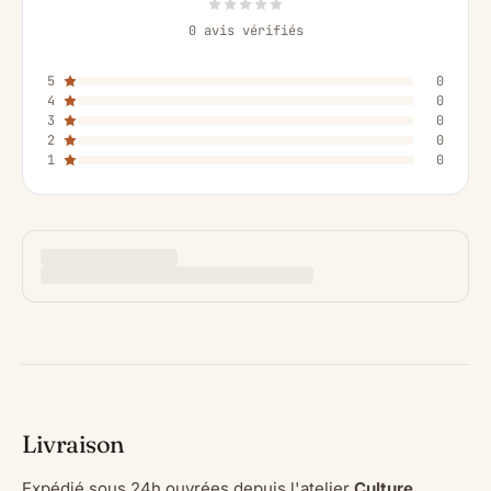
0 avis vérifiés
5
0
4
0
3
0
2
0
1
0
Livraison
Expédié sous 24h ouvrées depuis l'atelier
Culture