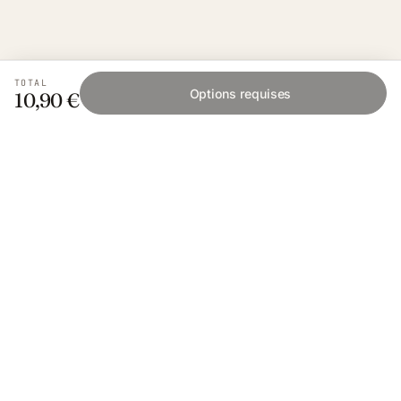
TOTAL
Options requises
10,90 €
Fishing Grid
L'application collaborative pour les passionnés
de pêche. Gratuit sur iOS et Android.
App Store
Google Play