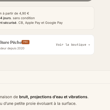
n à partir de 4,90 €
14 jours
.
sans condition
t sécurisé
.
CB, Apple Pay et Google Pay
lture Pêche
PRO
Voir la boutique →
deur depuis 2020
inaison de
bruit, projections d’eau et vibrations
.
u d’une petite proie évoluant à la surface.