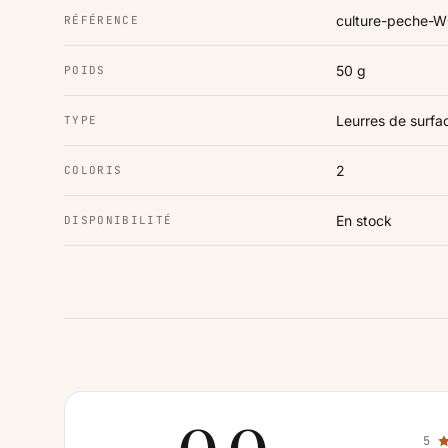
culture-peche
RÉFÉRENCE
50 g
POIDS
Leurres de surfa
TYPE
2
COLORIS
En stock
DISPONIBILITÉ
5