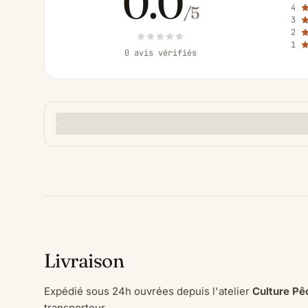
0.0
4
/5
3
2
1
0 avis vérifiés
Livraison
Expédié sous 24h ouvrées depuis l'atelier
Culture Pê
transporteur.