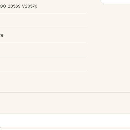
-WOO-20569-V20570
ce