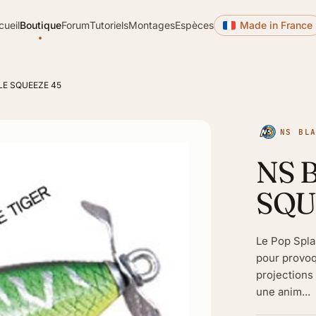
cueil
Boutique
Forum
Tutoriels
Montages
Espèces
Made in France
LE SQUEEZE 45
NS BL
NS 
SQU
Le Pop Spla
pour provoq
projections 
une anim...