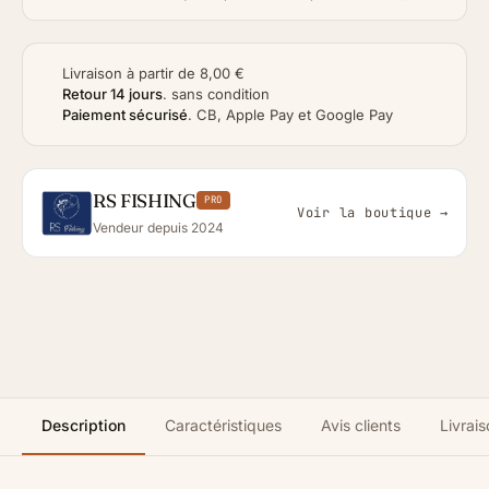
Livraison à partir de 8,00 €
Retour 14 jours
.
sans condition
Paiement sécurisé
.
CB, Apple Pay et Google Pay
RS FISHING
PRO
Voir la boutique →
Vendeur depuis 2024
Description
Caractéristiques
Avis clients
Livrais