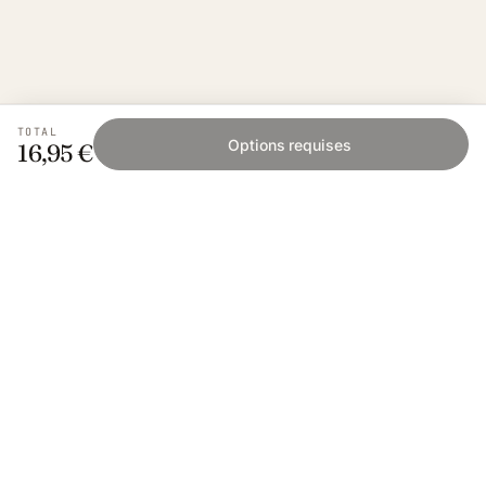
TOTAL
Options requises
16,95 €
Fishing Grid
L'application collaborative pour les passionnés
de pêche. Gratuit sur iOS et Android.
App Store
Google Play