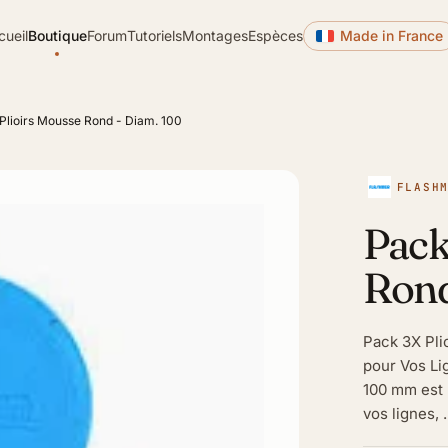
cueil
Boutique
Forum
Tutoriels
Montages
Espèces
Made in France
Plioirs Mousse Rond - Diam. 100
FLASH
Pack
Rond
Pack 3X Pli
pour Vos Li
100 mm est 
vos lignes, .