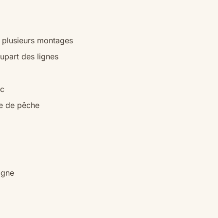
r plusieurs montages
lupart des lignes
oc
te de pêche
igne