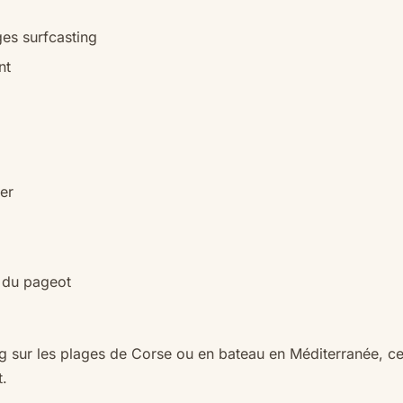
ges surfcasting
nt
er
 du pageot
g sur les plages de Corse ou en bateau en Méditerranée, ces
t.