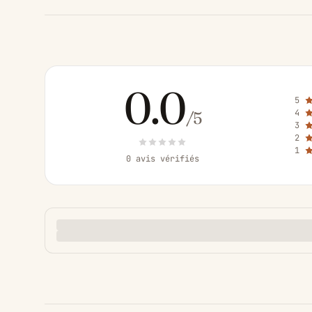
0.0
5
4
/5
3
2
1
0 avis vérifiés