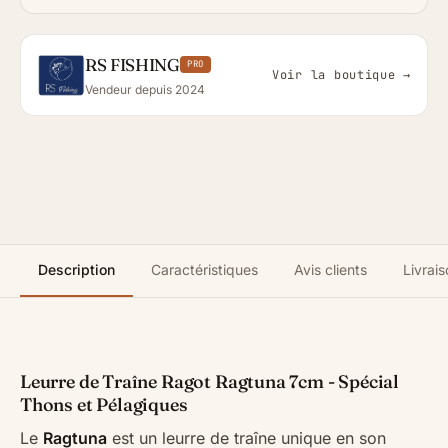
RS FISHING
PRO
Voir la boutique →
Vendeur depuis 2024
Description
Caractéristiques
Avis clients
Livrais
Leurre de Traîne Ragot Ragtuna 7cm - Spécial
Thons et Pélagiques
Le
Ragtuna
est un leurre de traîne unique en son