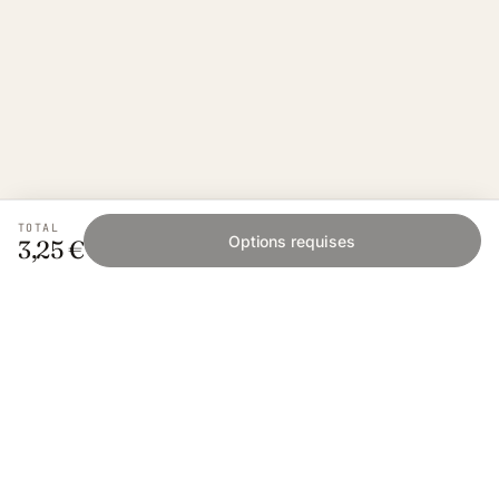
TOTAL
Options requises
3,25 €
Fishing Grid
L'application collaborative pour les passionnés
de pêche. Gratuit sur iOS et Android.