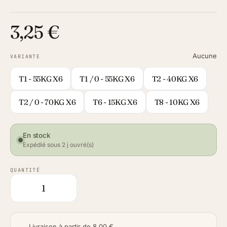
3,25 €
Aucune
VARIANTE
T1 - 55KG X6
T1 / 0 - 55KG X6
T2 - 40KG X6
T2 / 0 - 70KG X6
T6 - 15KG X6
T8 - 10KG X6
En stock
Expédié sous 2 j ouvré(s)
QUANTITÉ
Livraison à partir de 8,00 €