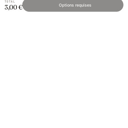
TOTAL
Options requises
3,00 €
Fishing Grid
L'application collaborative pour les passionnés
de pêche. Gratuit sur iOS et Android.
App Store
Google Play
SAVOIR PÊCHER
Encyclopédie
Mailles & réglementation