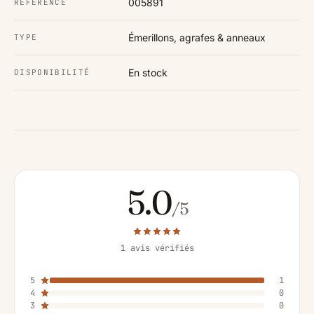
005891
RÉFÉRENCE
Émerillons, agrafes & anneaux
TYPE
En stock
DISPONIBILITÉ
5.0
/5
1 avis vérifiés
5
1
4
0
3
0