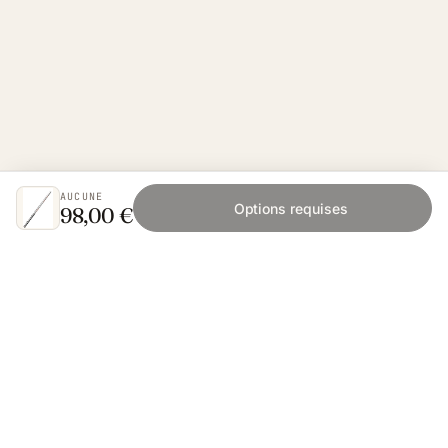
AUCUNE
Options requises
98,00 €
Fishing Grid
L'application collaborative pour les passionnés
de pêche. Gratuit sur iOS et Android.