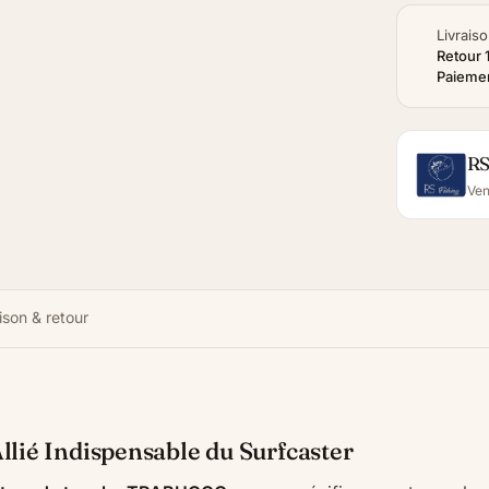
Livraiso
Retour 
Paiemen
RS
Ven
ison & retour
lié Indispensable du Surfcaster