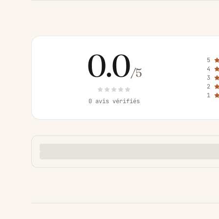
0.0
5
4
/5
3
2
1
0 avis vérifiés