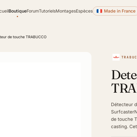
cueil
Boutique
Forum
Tutoriels
Montages
Espèces
Made in France
teur de touche TRABUCCO
TRABU
Dete
TRA
Détecteur d
SurfcasterN
de touche 
casting. Cet