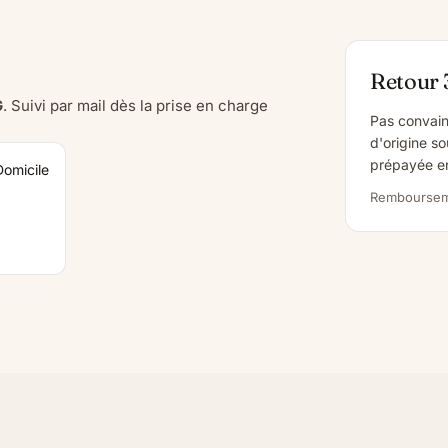
Retour 
G
. Suivi par mail dès la prise en charge
Pas convain
d'origine so
prépayée en
Domicile
Rembourseme