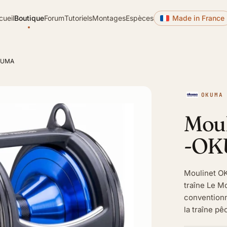
cueil
Boutique
Forum
Tutoriels
Montages
Espèces
Made in France
OKUMA
OKUMA
Moul
-OK
Moulinet OK
traîne Le M
conventionn
la traîne pêc