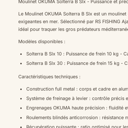
Moulinet OKUMA Solterra B Slx - Puissance et préci
Le
Moulinet OKUMA Solterra B Slx
est un moulinet 
exigeantes en mer. Sélectionné par
RS FISHING Aj
idéal pour traquer les gros prédateurs méditerrané
Modèles disponibles :
Solterra B Slx 10
: Puissance de frein 10 kg - C
Solterra B Slx 30
: Puissance de frein 15 kg - 
Caractéristiques techniques :
Construction full metal
: corps et cadre en alu
Système de freinage à levier
: contrôle précis e
Engrenages OKUMA haute précision
: fluidité 
Roulements blindés anticorrosion
: résistance 
Récupération puissante
: ratio optimisé pour l