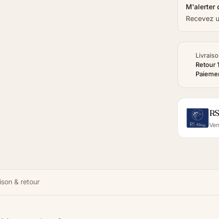
M'alerter 
Recevez un
Livraiso
Retour 
Paiemen
RS
Ven
ison & retour