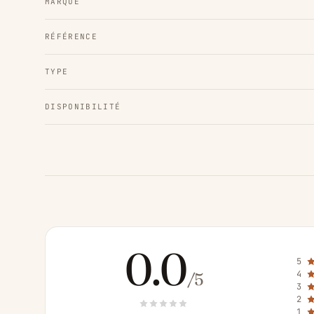
MARQUE
RÉFÉRENCE
TYPE
DISPONIBILITÉ
0.0
5
4
/5
3
2
1