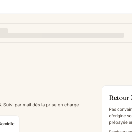
Retour 
G
. Suivi par mail dès la prise en charge
Pas convain
d'origine so
prépayée en
Domicile
Rembourseme