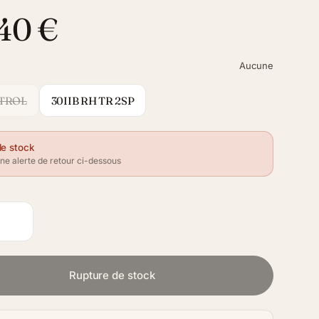
40 €
Aucune
 TROL
30IIB RH TR 2SP
de stock
e alerte de retour ci-dessous
Rupture de stock