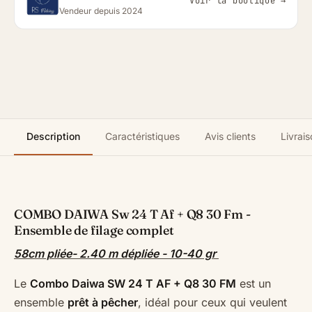
Voir la boutique →
Vendeur depuis 2024
Description
Caractéristiques
Avis clients
Livrais
COMBO DAIWA Sw 24 T Af + Q8 30 Fm -
Ensemble de filage complet
58cm pliée- 2.40 m dépliée - 10-40 gr
Le
Combo Daiwa SW 24 T AF + Q8 30 FM
est un
ensemble
prêt à pêcher
, idéal pour ceux qui veulent