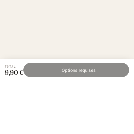
TOTAL
Options requises
9,90 €
Fishing Grid
L'application collaborative pour les passionnés
de pêche. Gratuit sur iOS et Android.