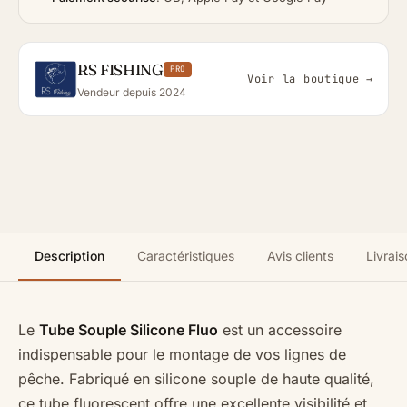
RS FISHING
PRO
Voir la boutique →
Vendeur depuis 2024
Description
Caractéristiques
Avis clients
Livrais
Le
Tube Souple Silicone Fluo
est un accessoire
indispensable pour le montage de vos lignes de
pêche. Fabriqué en silicone souple de haute qualité,
ce tube fluorescent offre une excellente visibilité et