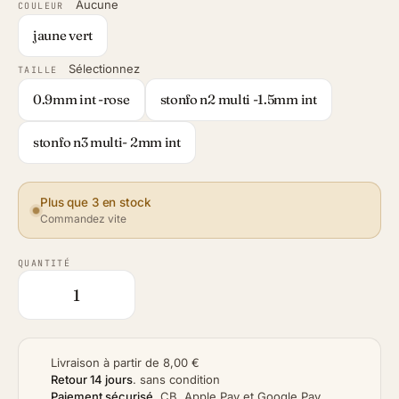
Aucune
COULEUR
jaune vert
Sélectionnez
TAILLE
0.9mm int -rose
stonfo n2 multi -1.5mm int
stonfo n3 multi- 2mm int
Plus que 3 en stock
Commandez vite
QUANTITÉ
Livraison à partir de 8,00 €
Retour 14 jours
.
sans condition
Paiement sécurisé
.
CB, Apple Pay et Google Pay