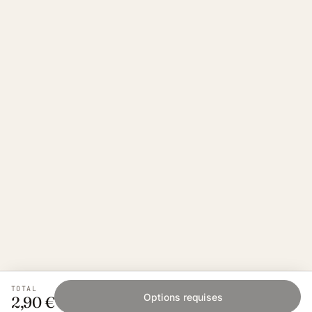
TOTAL
Options requises
2,90 €