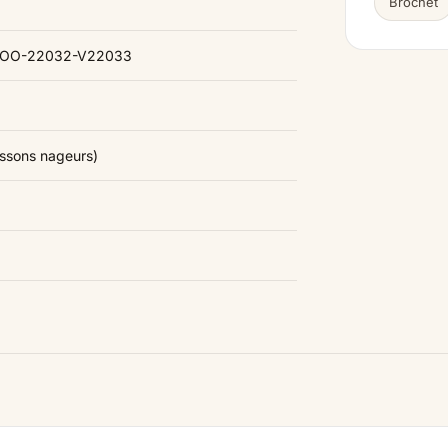
Brochet
-WOO-22032-V22033
issons nageurs)