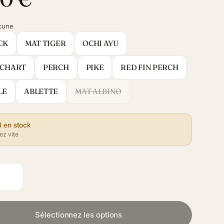
cune
CK
MAT TIGER
OCHI AYU
 CHART
PERCH
PIKE
RED FIN PERCH
LE
ABLETTE
MAT ALBINO
1 en stock
z vite
Sélectionnez les options