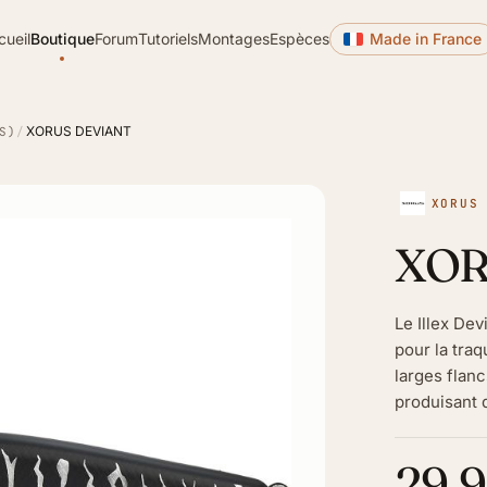
cueil
Boutique
Forum
Tutoriels
Montages
Espèces
Made in France
XORUS DEVIANT
S)
/
XORUS
XOR
Le Illex De
pour la tra
larges flanc
produisant d
29,9