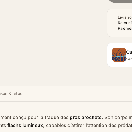
Livraiso
Retour 
Paiemen
Cu
Ven
ison & retour
lement conçu pour la traque des
gros brochets
. Son corps i
ants
flashs lumineux
, capables d’attirer l’attention des préd