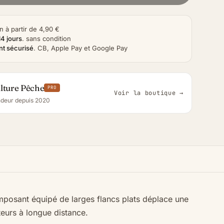
n à partir de 4,90 €
14 jours
.
sans condition
t sécurisé
.
CB, Apple Pay et Google Pay
lture Pêche
PRO
Voir la boutique →
deur depuis 2020
mposant équipé de larges flancs plats déplace une
ateurs à longue distance.